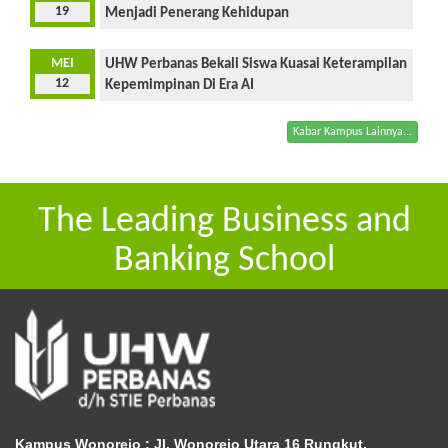
19
Menjadi Penerang Kehidupan
MEI
UHW Perbanas Bekali Siswa Kuasai Keterampilan
12
Kepemimpinan Di Era AI
Kabar Kampus Lainnya...
The Leading Business and
Banking School
Kampus Wonorejo :
Jl. Wonorejo Utara 16 Rungkut,